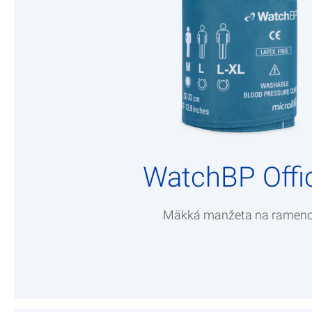
WatchBP Offi
Mäkká manžeta na ramen