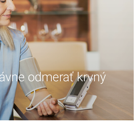
rávne odmerať krvný