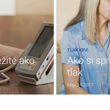
TLAK KRVI
žité ako
Ako si sp
tlak
May 24, 2017