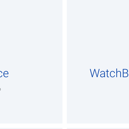
ce
WatchBP
o