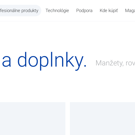
fesionálne produkty
Technológie
Podpora
Kde kúpiť
Maga
a doplnky.
Manžety, rov
 Office
 krvi
Telesná teplota
WatchBP O3
O nás
Starostlivosť o d
WatchBP Ho
História