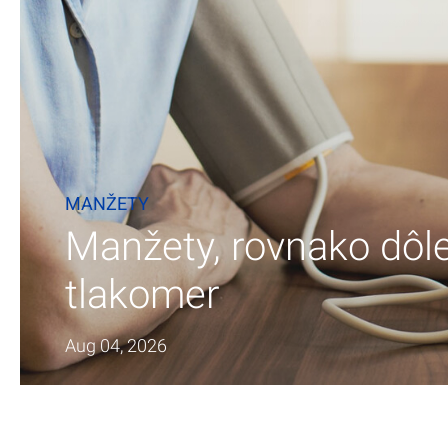
MANŽETY
Manžety, rovnako dôle
tlakomer
Aug 04, 2026