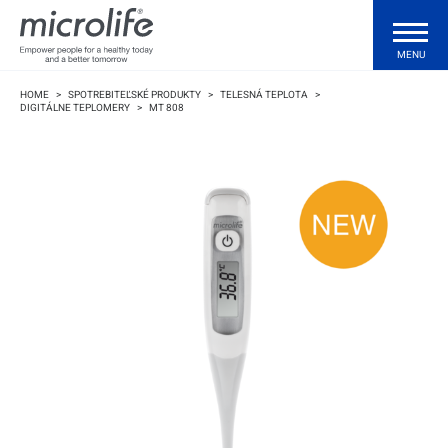
MENU
HOME
>
SPOTREBITEĽSKÉ PRODUKTY
>
TELESNÁ TEPLOTA
>
Spotrebiteľské produkty
DIGITÁLNE TEPLOMERY
>
MT 808
Profesionálne produkty
Technológie
Podpora
Kde kúpiť