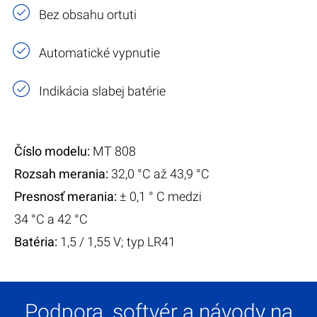
Bez obsahu ortuti
Automatické vypnutie
Indikácia slabej batérie
Číslo modelu​:
MT 808
Rozsah merania:
32,0 °C až 43,9 °C
Presnosť merania:
± 0,1 ° C medzi
34 °C a 42 °C
Batéria:
1,5 / 1,55 V; typ LR41
Podpora, softvér a návody na