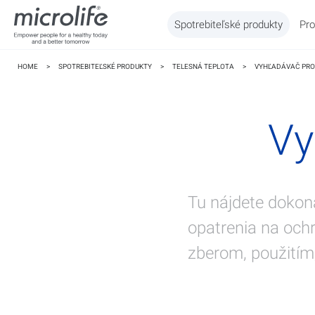
Spotrebiteľské produkty
Pro
HOME
>
SPOTREBITEĽSKÉ PRODUKTY
>
TELESNÁ TEPLOTA
>
VYHĽADÁVAČ PR
Vy
Tu nájdete dokona
WatchBP
Tlak
opatrenia na och
zberom, použitím,