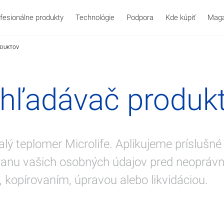
fesionálne produkty
Technológie
Podpora
Kde kúpiť
Maga
ODUKTOV
hľadávač produk
lý teplomer Microlife. Aplikujeme príslušn
 Office
 krvi
Telesná teplota
WatchBP O3
O nás
Starostlivosť o d
WatchBP Ho
História
ranu vašich osobných údajov pred neopráv
 kopírovaním, úpravou alebo likvidáciou.