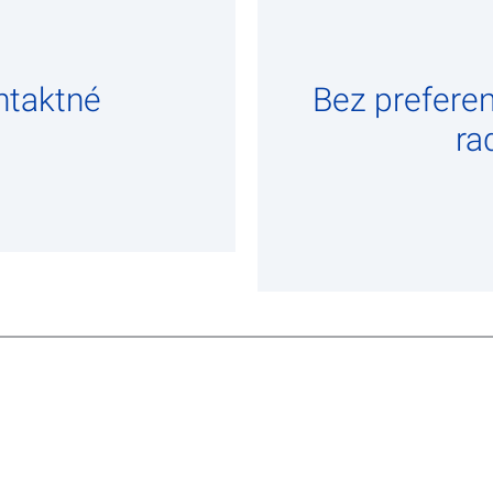
ntaktné
Bez preferen
ra