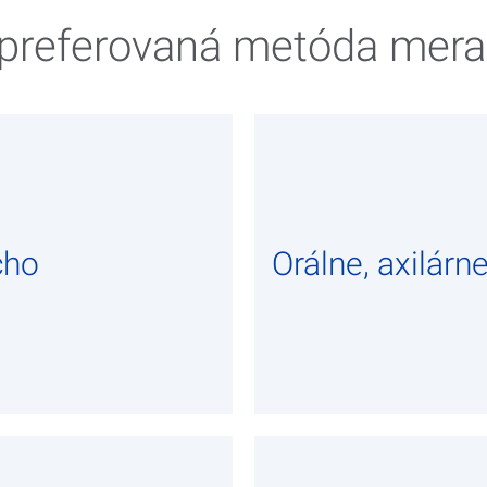
 preferovaná metóda mera
cho
Orálne, axilárn