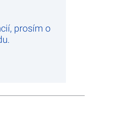
cií, prosím o
du.