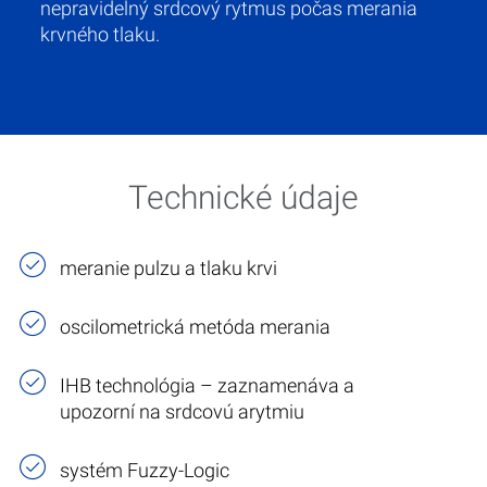
nepravidelný srdcový rytmus počas merania
krvného tlaku.
Technické údaje
meranie pulzu a tlaku krvi
oscilometrická metóda merania
IHB technológia – zaznamenáva a
upozorní na srdcovú arytmiu
systém Fuzzy-Logic