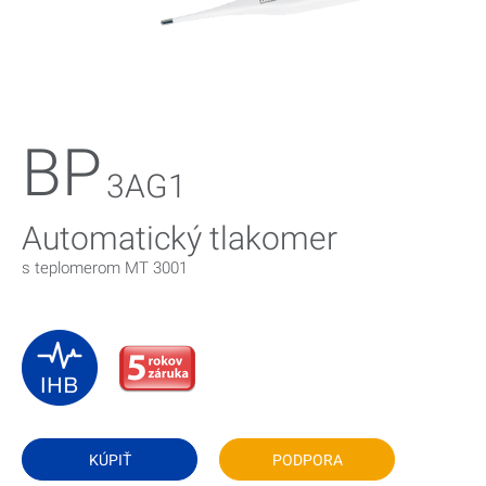
Magazín
Spoločnosť Microlife
BP
3AG1
Automatický tlakomer
s teplomerom MT 3001
KÚPIŤ
PODPORA