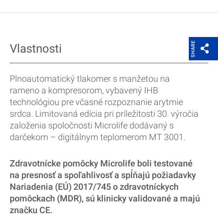
SHARE
Vlastnosti
Plnoautomatický tlakomer s manžetou na
rameno a kompresorom, vybavený IHB
technológiou pre včasné rozpoznanie arytmie
srdca. Limitovaná edícia pri príležitosti 30. výročia
založenia spoločnosti Microlife dodávaný s
darčekom – digitálnym teplomerom MT 3001.
Zdravotnícke pomôcky Microlife boli testované
na presnosť a spoľahlivosť a spĺňajú požiadavky
Nariadenia (EÚ) 2017/745 o zdravotníckych
pomôckach (MDR), sú klinicky validované a majú
značku CE.