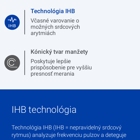
Technológia IHB
Včasné varovanie o
možných srdcových
arytmiách
Kónický tvar manžety
Poskytuje lepšie
prispôsobenie pre vyššiu
presnosť merania
IHB technológia
Technológia IHB (IHB = nepravidelný srdcový
rytmus) analyzuje frekvenciu pulzov a deteguje