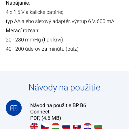
Napájanie:
4 x 1,5 V alkalické batérie;
typ AA alebo sieťový adaptér, výstup 6 V, 600 mA
Merací rozsah​:
20 - 280 mmHg (tlak krvi)
40 - 200 úderov za minútu (pulz)
Návody na použitie
Návod na použitie BP B6
Connect
PDF, (4.6 MB)