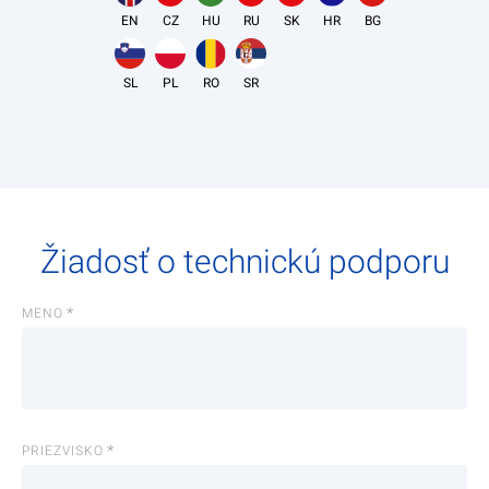
EN
CZ
HU
RU
SK
HR
BG
SL
PL
RO
SR
Žiadosť o technickú podporu
MENO
PRIEZVISKO