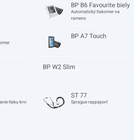
BP B6 Favourite biely
Automatický tlakomer na
rameno
BP A7 Touch
komer
BP W2 Slim
ST 77
nie tlaku krvi
Sprague rappaport