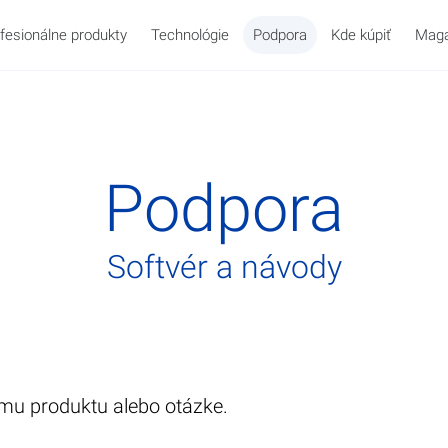
fesionálne produkty
Technológie
Podpora
Kde kúpiť
Maga
Podpora
Softvér a návody
 Office
 krvi
Telesná teplota
WatchBP O3
O nás
Starostlivosť o d
WatchBP Ho
História
šmu produktu alebo otázke.