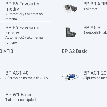
BP B6 Favourite
BP B3 AFIB
modrý
Tlakomer
Automatický tlakomer na
rameno
BP B6 Favourite
BP A6 BT
zelený
Bluetooth® tla
Automatický tlakomer na
rameno
0 AFIB
BP A2 Basic
BP AG1-40
BP AG1-20
Súprava na meranie tlaku krvi
Súprava na mera
BP W1 Basic
Tlakomer na zápästie