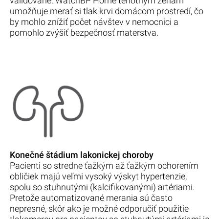
validované. WatchBP Home tehotným ženám
umožňuje merať si tlak krvi domácom prostredí, čo
by mohlo znížiť počet návštev v nemocnici a
pomohlo zvýšiť bezpečnosť materstva.
Konečné štádium lakonickej choroby
Pacienti so stredne ťažkým až ťažkým ochorením
obličiek majú veľmi vysoký výskyt hypertenzie,
spolu so stuhnutými (kalcifikovanými) artériami.
Pretože automatizované merania sú často
nepresné, skôr ako je možné odporučiť použitie