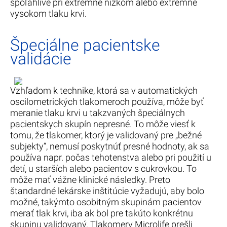
spoľahlivé pri extrémne nízkom alebo extrémne
vysokom tlaku krvi.
Špeciálne pacientske
validácie
Vzhľadom k technike, ktorá sa v automatických
oscilometrických tlakomeroch používa, môže byť
meranie tlaku krvi u takzvaných špeciálnych
pacientskych skupín nepresné. To môže viesť k
tomu, že tlakomer, ktorý je validovaný pre „bežné
subjekty“, nemusí poskytnúť presné hodnoty, ak sa
používa napr. počas tehotenstva alebo pri použití u
detí, u starších alebo pacientov s cukrovkou. To
môže mať vážne klinické následky. Preto
štandardné lekárske inštitúcie vyžadujú, aby bolo
možné, takýmto osobitným skupinám pacientov
merať tlak krvi, iba ak bol pre takúto konkrétnu
skupinu validovaný. Tlakomery Microlife prešli