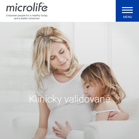
MENU
Spotrebiteľské produkty
Profesionálne produkty
Technológie
Klinicky validované
Podpora
Kde kúpiť