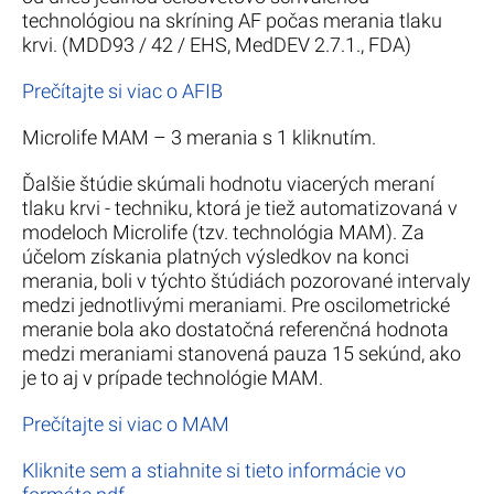
technológiou na skríning AF počas merania tlaku
krvi. (MDD93 / 42 / EHS, MedDEV 2.7.1., FDA)
Prečítajte si viac o AFIB
Microlife MAM – 3 merania s 1 kliknutím.
Ďalšie štúdie skúmali hodnotu viacerých meraní
tlaku krvi - techniku, ktorá je tiež automatizovaná v
modeloch Microlife (tzv. technológia MAM). Za
účelom získania platných výsledkov na konci
merania, boli v týchto štúdiách pozorované intervaly
medzi jednotlivými meraniami. Pre oscilometrické
meranie bola ako dostatočná referenčná hodnota
medzi meraniami stanovená pauza 15 sekúnd, ako
je to aj v prípade technológie MAM.
Prečítajte si viac o MAM
Kliknite sem a stiahnite si tieto informácie vo