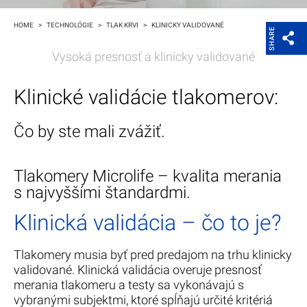
Magazín
HOME
>
TECHNOLÓGIE
>
TLAK KRVI
>
KLINICKY VALIDOVANÉ
SHARE
Spoločnosť Microlife
Vysoká presnosť a klinicky validované
Klinické validácie tlakomerov:
Čo by ste mali zvážiť.
Tlakomery Microlife – kvalita merania
s najvyššími štandardmi.
Klinická validácia – čo to je?
Tlakomery musia byť pred predajom na trhu klinicky
validované. Klinická validácia overuje presnosť
merania tlakomeru a testy sa vykonávajú s
vybranými subjektmi, ktoré spĺňajú určité kritériá