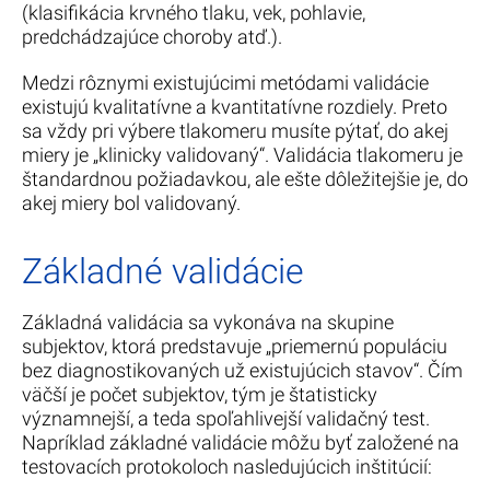
(klasifikácia krvného tlaku, vek, pohlavie,
predchádzajúce choroby atď.).
Medzi rôznymi existujúcimi metódami validácie
existujú kvalitatívne a kvantitatívne rozdiely. Preto
sa vždy pri výbere tlakomeru musíte pýtať, do akej
miery je „klinicky validovaný“. Validácia tlakomeru je
štandardnou požiadavkou, ale ešte dôležitejšie je, do
akej miery bol validovaný.
Základné validácie
Základná validácia sa vykonáva na skupine
subjektov, ktorá predstavuje „priemernú populáciu
bez diagnostikovaných už existujúcich stavov“. Čím
väčší je počet subjektov, tým je štatisticky
významnejší, a teda spoľahlivejší validačný test.
Napríklad základné validácie môžu byť založené na
testovacích protokoloch nasledujúcich inštitúcií: