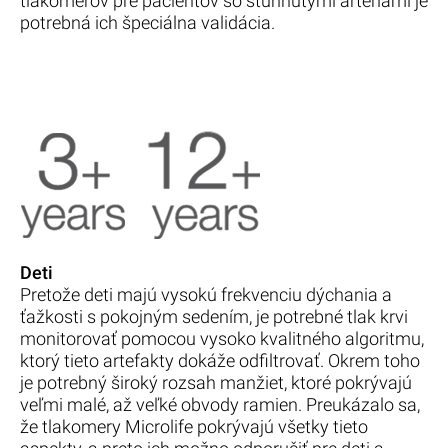
tlakomerov pre pacientov so stuhnutými artériami je
potrebná ich špeciálna validácia.
Deti
Pretože deti majú vysokú frekvenciu dýchania a
ťažkosti s pokojným sedením, je potrebné tlak krvi
monitorovať pomocou vysoko kvalitného algoritmu,
ktorý tieto artefakty dokáže odfiltrovať. Okrem toho
je potrebný široký rozsah manžiet, ktoré pokrývajú
veľmi malé, až veľké obvody ramien. Preukázalo sa,
že tlakomery Microlife pokrývajú všetky tieto