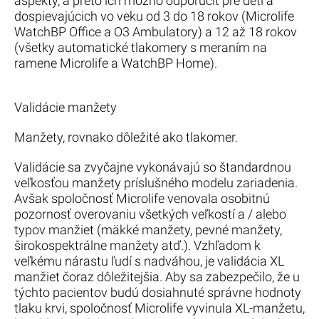
aspekty, a preto ich možno odporučiť pre deti a
dospievajúcich vo veku od 3 do 18 rokov (Microlife
WatchBP Office a O3 Ambulatory) a 12 až 18 rokov
(všetky automatické tlakomery s meraním na
ramene Microlife a WatchBP Home).
Validácie manžety
Manžety, rovnako dôležité ako tlakomer.
Validácie sa zvyčajne vykonávajú so štandardnou
veľkosťou manžety príslušného modelu zariadenia.
Avšak spoločnosť Microlife venovala osobitnú
pozornosť overovaniu všetkých veľkostí a / alebo
typov manžiet (mäkké manžety, pevné manžety,
širokospektrálne manžety atď.). Vzhľadom k
veľkému nárastu ľudí s nadváhou, je validácia XL
manžiet čoraz dôležitejšia. Aby sa zabezpečilo, že u
týchto pacientov budú dosiahnuté správne hodnoty
tlaku krvi, spoločnosť Microlife vyvinula XL-manžetu,