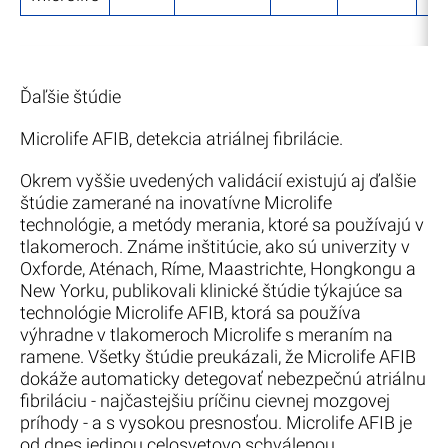
Ďaľšie štúdie
Microlife AFIB, detekcia atriálnej fibrilácie.
Okrem vyššie uvedených validácií existujú aj ďalšie
štúdie zamerané na inovatívne Microlife
technológie, a metódy merania, ktoré sa používajú v
tlakomeroch. Známe inštitúcie, ako sú univerzity v
Oxforde, Aténach, Ríme, Maastrichte, Hongkongu a
New Yorku, publikovali klinické štúdie týkajúce sa
technológie Microlife AFIB, ktorá sa používa
výhradne v tlakomeroch Microlife s meraním na
ramene. Všetky štúdie preukázali, že Microlife AFIB
dokáže automaticky detegovať nebezpečnú atriálnu
fibriláciu - najčastejšiu príčinu cievnej mozgovej
príhody - a s vysokou presnosťou. Microlife AFIB je
od dnes jedinou celosvetovo schválenou