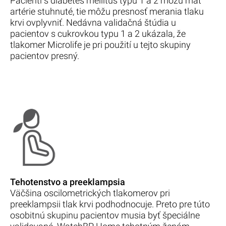
Pacienti s diabetes mellitus typu 1 a 2 môžu mať
artérie stuhnuté, tie môžu presnosť merania tlaku
krvi ovplyvniť. Nedávna validačná štúdia u
pacientov s cukrovkou typu 1 a 2 ukázala, že
tlakomer Microlife je pri použití u tejto skupiny
pacientov presný.
Tehotenstvo a preeklampsia
Väčšina oscilometrických tlakomerov pri
preeklampsii tlak krvi podhodnocuje. Preto pre túto
osobitnú skupinu pacientov musia byť špeciálne