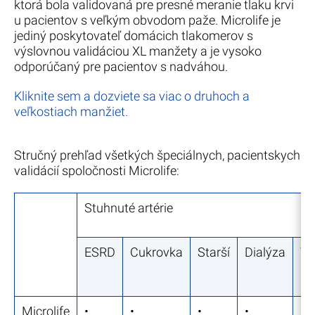
ktorá bola validovaná pre presné meranie tlaku krvi
u pacientov s veľkým obvodom paže. Microlife je
jediný poskytovateľ domácich tlakomerov s
výslovnou validáciou XL manžety a je vysoko
odporúčaný pre pacientov s nadváhou.
Kliknite sem a dozviete sa viac o druhoch a
veľkostiach manžiet.
Stručný prehľad všetkých špeciálnych, pacientskych
validácií spoločnosti Microlife:
Stuhnuté artérie
ESRD
Cukrovka
Starší
Dialýza
Te
Microlife
•
•
•
•
•